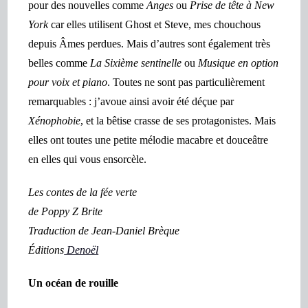
pour des nouvelles comme
Anges
ou
Prise de tête à New
York
car elle
s
utilise
nt
Ghost et Steve, m
es chouchous
depuis Âmes perdues. Mais d’autres sont également très
belles comme
La Sixième sentinelle
ou
Musique en option
pour voix et piano
. Toutes ne sont pas particulièrement
remarquables : j’avoue ainsi avoir été déçue par
Xénophobie
, et la bêtise crasse de ses protagonistes. Mais
elles ont toutes une petite
mélodie
macabre et douceâtre
en elles qui vous ensorcèle.
Les contes de la fée verte
de Poppy Z Brite
Traduction de Jean-Daniel Brèque
Éditions
Denoël
Un océan de rouille