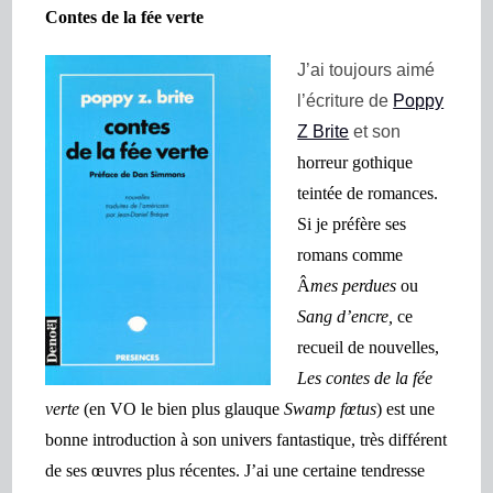
Contes de la fée verte
J’ai toujours aimé
l’écriture de
Poppy
Z Brite
et son
horreur gothique
teintée de romances.
Si je préfère ses
romans comme
Â
mes perdues
ou
Sang d’encre,
ce
recueil de nouvelle
s,
Les contes de la fée
verte
(en VO le bien plus glauque
Swamp fœtus
)
est une
bonne introduction à son univers fantastique, très différent
de ses œuvres plus récentes. J’ai une certaine tendresse