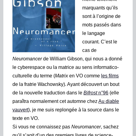
marquants qu’ils
sont à l’origine de
mots passés dans
le langage
courant. C’est le
cas de
Neuromancer
de William Gibson, qui nous a donné
le cyberespace ou la matrice au sens informatico-
culturelle du terme (
Matrix
en VO comme
les films
de la fratrie Wachowsky). Ayant découvert un bout
de la nouvelle traduction dans le
Bifrost
n°96
(elle
paraîtra normalement cet automne chez
Au diable
vauvert
), je me suis replongée à la source dans le
texte en VO.
Si vous ne connaissez pas
Neuromancer
, sachez
qu’il s’agit d’un des premiers livres de science-