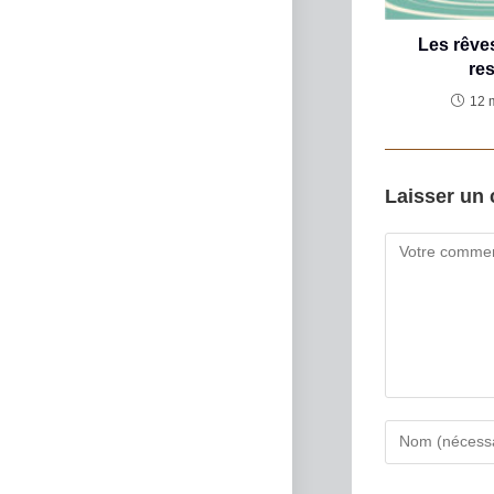
Les rêve
res
12 
Laisser un