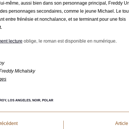
ui-même, aussi bien dans son personnage principal, Freddy Un
 des personnages secondaires, comme le jeune Michael.
Le tou
nt entre frénésie et nonchalance, et se terminant pour une fois
.
ent lecture
oblige, le roman est disponible en numérique.
oy
 Freddy Michalsky
ges
ROY
,
LOS ANGELES
,
NOIR
,
POLAR
précédent
Article