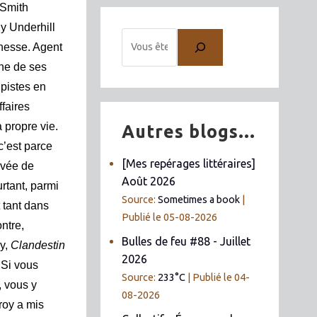
 Smith
dy
Underhill
unesse. Agent
une de ses
 pistes en
ffaires
 propre vie.
Autres blogs...
c’est parce
[Mes repérages littéraires]
rivée de
Août 2026
rtant, parmi
Source:
Sometimes a book
t tant dans
Publié le 05-08-2026
ntre,
Bulles de feu #88 - Juillet
oy,
Clandestin
2026
 Si vous
Source:
233°C
Publié le 04-
, vous y
08-2026
roy a mis