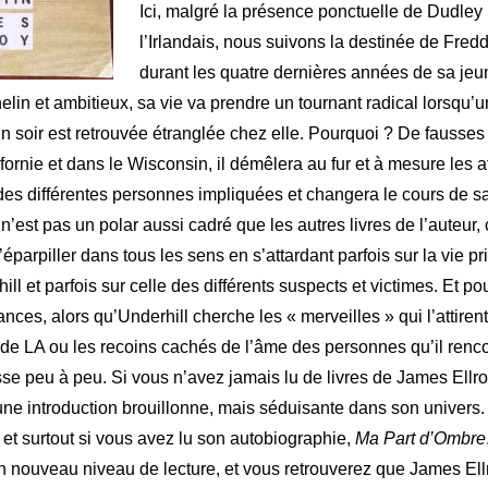
Ici, malgré la présence ponctuelle de Dudley
l’Irlandais, nous suivons la destinée de Fred
durant les quatre dernières années de sa je
elin et ambitieux, sa vie va prendre un tournant radical lorsqu’
n soir est retrouvée étranglée chez elle. Pourquoi ? De fausses
fornie et dans le Wisconsin, il démêlera au fur et à mesure les a
des différentes personnes impliquées et changera le cours de sa
n’est pas un polar aussi cadré que les autres livres de l’auteur, 
’éparpiller dans tous les sens en s’attardant parfois sur la vie p
ll et parfois sur celle des différents suspects et victimes.
Et pou
ances, alors qu’Underhill cherche les « merveilles » qui l’attiren
 de LA ou les recoins cachés de l’âme des personnes qu’il renco
tisse peu à peu. Si vous n’avez jamais lu de livres de James Ellr
une introduction brouillonne, mais séduisante dans son univers.
, et surtout si vous avez lu son autobiographie,
Ma Part d’Ombre
n nouveau niveau de lecture, et vous retrouverez que James Ell