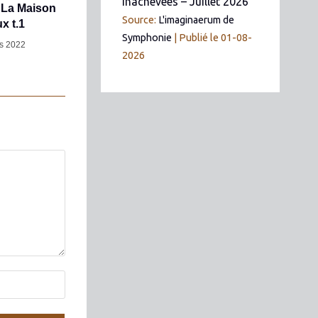
inachevées – Juillet 2026
 La Maison
Source:
L'imaginaerum de
x t.1
Symphonie
Publié le 01-08-
s 2022
2026