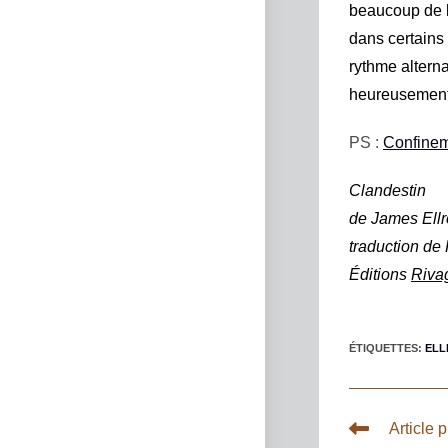
beaucoup de l
dans certains
rythme alterna
heureusement
PS :
Confinem
Clandestin
de
James Ellr
traduction de
Éditions
Riva
ÉTIQUETTES
:
ELL
Article 