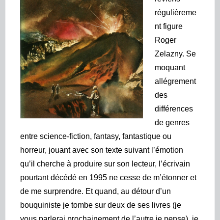
régulièreme
nt figure
Roger
Zelazny. Se
moquant
allégrement
des
différences
de genres
entre science-fiction, fantasy, fantastique ou
horreur, jouant avec son texte suivant l’émotion
qu’il cherche à produire sur son lecteur, l’écrivain
pourtant décédé en 1995 ne cesse de m’étonner et
de me surprendre. Et quand, au détour d’un
bouquiniste je tombe sur deux de ses livres (je
vous parlerai prochainement de l’autre je pense), je