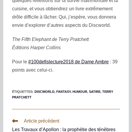
quelques réflexions sur la survie matrimoniale et la
cuisine, et vous obtiendrez un livre extrêmement
drôle difficile à lâcher. Qui, j’espère, vous donnera
envie d’explorer d’autres aspects du Discworld.
The Fifth Elephant de T
erry Pratchett
Éditions Harper Collins
Pour le
#100defislecture2018 de Dame Ambre
: 39
points avec celui-ci.
ÉTIQUETTES
:
DISCWORLD
,
FANTASY
,
HUMOUR
,
SATIRE
,
TERRY
PRATCHETT
Article précédent
Les Travaux d’Apollon : la prophétie des ténèbres