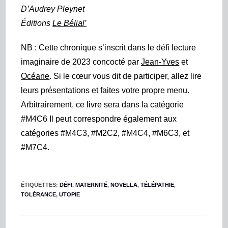
D’A
udrey Pleynet
É
ditions
Le Bélial’
NB : Cette chronique s’inscrit dans le défi lecture
imaginaire de 2023 concocté par
Jean-Yves
et
Océane
. Si le cœur vous dit de participer, allez lire
leurs présentations et faites votre propre menu.
Arbitrairement, ce livre sera dans la catégorie
#M
4
C
6
Il peut correspondre également aux
catégories #M
4
C
3
, #M
2
C
2
, #M4C4, #M6C
3
, et
#M
7
C
4
.
ÉTIQUETTES
:
DÉFI
,
MATERNITÉ
,
NOVELLA
,
TÉLÉPATHIE
,
TOLÉRANCE
,
UTOPIE