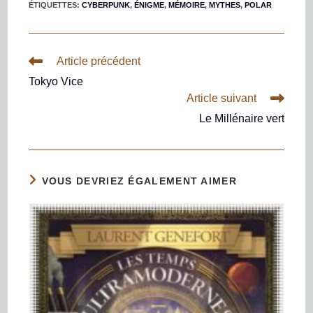
ÉTIQUETTES
:
CYBERPUNK
,
ÉNIGME
,
MÉMOIRE
,
MYTHES
,
POLAR
Article précédent
Tokyo Vice
Article suivant
Le Millénaire vert
VOUS DEVRIEZ ÉGALEMENT AIMER