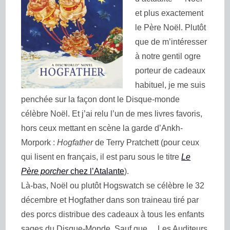
et plus exactement
le Père Noël. Plutôt
que de m’intéresser
à notre gentil ogre
porteur de cadeaux
habituel, je me suis
penchée sur la façon dont le Disque-monde
célèbre Noël. Et j’ai relu l’un de mes livres favoris,
hors ceux mettant en scène la garde d’Ankh-
Morpork :
Hogfather
de Terry Pratchett (pour ceux
qui lisent en français, il est paru sous le titre
Le
Père porcher
chez l’Atalante
).
Là-bas, Noël ou plutôt Hogswatch se célèbre le 32
décembre et Hogfather dans son traineau tiré par
des porcs distribue des cadeaux à tous les enfants
sages du Disque-Monde. Sauf que… Les Auditeurs