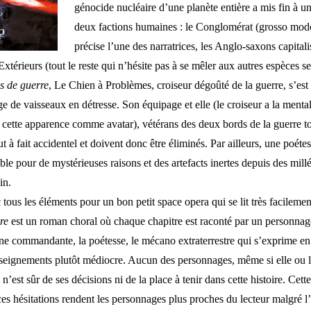
génocide nucléaire d’une planète entière a mis fin à u
deux factions humaines : le Conglomérat (grosso mo
précise l’une des narratrices, les Anglo-saxons capitali
 Extérieurs (tout le reste qui n’hésite pas à se mêler aux autres espèces s
s de guerre
, Le Chien à Problèmes, croiseur dégoûté de la guerre, s’est
e de vaisseaux en détresse. Son équipage et elle (le croiseur a la menta
se cette apparence co
mme avatar), vétérans des deux bords de la guerre 
t à fait accidentel et doivent donc être éliminés. Par ailleurs, une poéte
ible pour de mystérieuses raisons et des artefacts inertes depuis des mill
in.
ous les éléments pour un bon petit space opera qui se lit très facilement
re
est un roman choral où chaque chapitre est raconté par un personnage 
une commandante, la poétesse, le mécano extraterrestre qui s’exprime en 
seignements plutôt médiocre. Aucun des personnages, même si elle ou l
 n’est sûr de ses décisions ni de la place à tenir dans cette histoire. Cette
ces hésitations rendent les personnages plus proches du lecteur malgré l