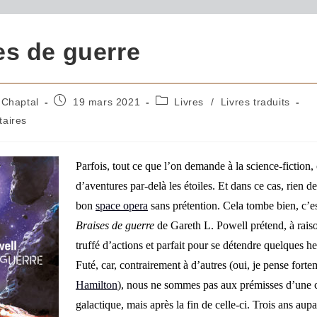
es de guerre
 Chaptal
19 mars 2021
Livres
/
Livres traduits
aires
Parfois, tout ce que l’on demande à la science-fiction,
d’aventures par-delà les étoiles. Et dans ce cas, rien 
bon
space opera
sans prétention. Cela tombe bien, c’es
Braises de guerre
de Gareth L. Powell prétend, à raison
truffé d’actions et parfait pour se détendre quelques he
Futé, car, contrairement à d’autres (oui, je pense fort
Hamilton
), nous ne sommes pas aux prémisses d’une c
galact
ique, mais après la fin de celle-ci. Trois ans aupa