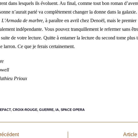
érent dans lesquels ils évoluent. Au final, comme tout bon roman d’avent
rsonne n’aurait parié va complètement changer la donne dans la galaxie. À
,
L’Armada de marbre
, à paraître en avril chez Denoël, mais le premier
otalement indépendante. Vous pouvez tranquillement le refermer sans être
 suite de votre lecture. Quitte à entamer la lecture du second tome plus 
le larron. Ce que je ferais certainement.
re
owell
athieu Prioux
EFACT
,
CROIX-ROUGE
,
GUERRE
,
IA
,
SPACE OPERA
précédent
Article