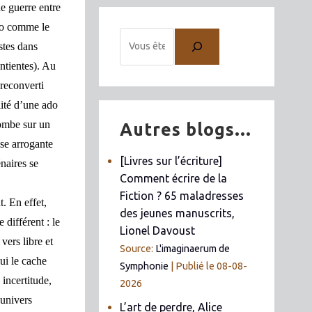
ne guerre entre
do comme le
stes dans
entientes). Au
 reconverti
lité d’une ado
tombe sur un
Autres blogs...
sse arrogante
[Livres sur l’écriture]
énaires se
Comment écrire de la
Fiction ? 65 maladresses
. En effet,
des jeunes manuscrits,
différent : le
Lionel Davoust
vers libre et
Source:
L'imaginaerum de
ui le cache
Symphonie
Publié le 08-08-
 incertitude,
2026
’univers
L’art de perdre, Alice