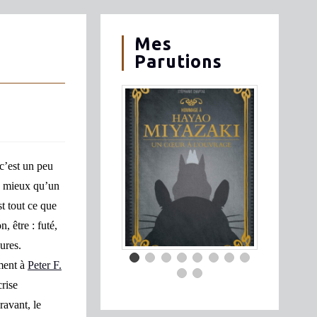
Mes
Parutions
 c’est un peu
de mieux qu’un
t tout ce que
, être : futé,
ures.
ement à
Peter F.
rise
ravant, le