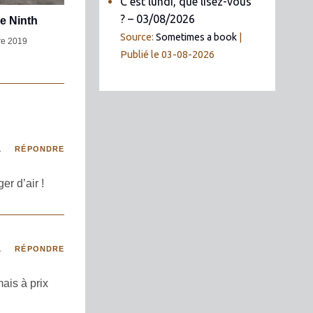
C’est lundi, que lisez-vous
? – 03/08/2026
e Ninth
Source:
Sometimes a book
re 2019
Publié le 03-08-2026
1
RÉPONDRE
er d’air !
1
RÉPONDRE
ais à prix