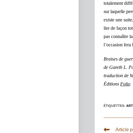
totalement diff
sur laquelle pe
existe une suite
lire de façon t
pas connaître la
l’occasion fera 
Braises de guer
de
Gareth L. P
traduction de
M
Éditions
Folio
ÉTIQUETTES
:
ART
Article 