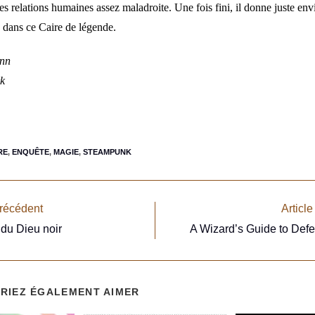
es relations humaines assez maladroite.
Une fois fini, il donne juste env
s dans ce Caire de légende.
inn
rk
RE
,
ENQUÊTE
,
MAGIE
,
STEAMPUNK
précédent
Article
du Dieu noir
A Wizard’s Guide to Def
RIEZ ÉGALEMENT AIMER