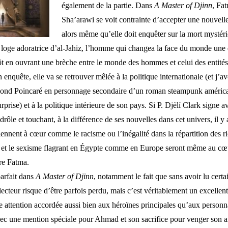
également de la partie.
Dans
A Master of Djin
n
,
Fat
Sha’arawi
se voit contrainte d’accepter une nouvell
alors même qu’elle doit enquêter sur la mort mystér
oge adoratrice d’al-Jahiz, l’homme qui changea la face du monde une 
ôt en ouvrant une brèche entre le monde des hommes et celui des entité
enquête, elle va se retrouver mêlée à la politique internationale (et j’a
nd Poincaré en personnage secondaire d’un roman steampunk améric
prise) et à la politique intérieure de son pays. Si P. Djèlí Clark signe a
rôle et touchant, à la différence de ses nouvelles dans cet univers, il y
iennent à cœur comme le racisme ou l’inégalité dans la répartition des r
 et le sexisme flagrant en Égypte comme en Europe seront même au cœ
re Fatma.
parfait dans
A Master of Djinn
, notamment le fait que sans avoir lu certa
lecteur risque d’être parfois perdu, mais c’est véritablement un excellen
 attention accordée aussi bien aux héroïnes principales qu’aux person
vec une mention spéciale pour
Ahmad et son sacrifice pour venger son 