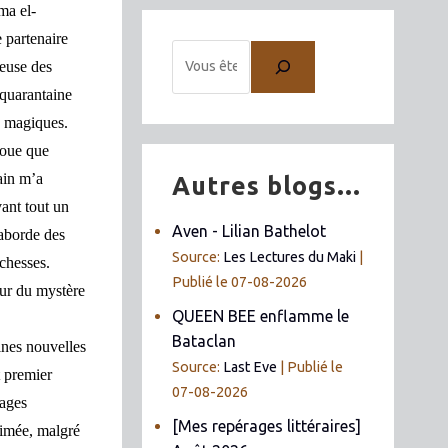
ma el-
e partenaire
ieuse des
quarantaine
s magiques.
voue que
ain m’a
Autres blogs...
vant tout un
Aven - Lilian Bathelot
 aborde des
Source:
Les Lectures du Maki
ichesses.
Publié le 07-08-2026
ur du mystère
QUEEN BEE enflamme le
Bataclan
ines nouvelles
Source:
Last Eve
Publié le
t premier
07-08-2026
nages
[Mes repérages littéraires]
aimée, malgré