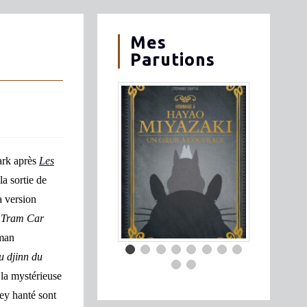
Mes
Parutions
lark
après
Les
la sortie de
a version
 Tram Car
oman
u djinn du
 la mystérieuse
ley hanté sont