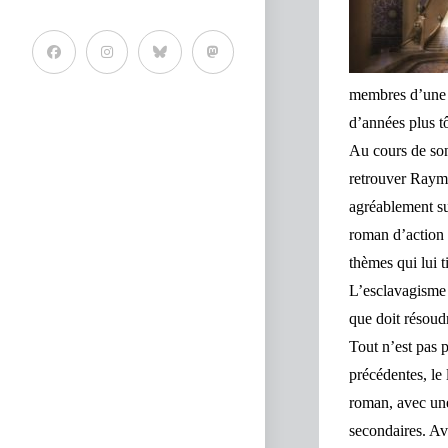
membres d’une l
d’années plus t
Au cours de son 
retrouver
Raymo
agréablement sur
roman d’action d
thèmes qui lui t
L’
esclavagisme
que doit résoud
Tout n’est pas 
précédentes, le 
roman, avec une
secondaires. A