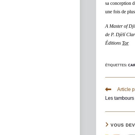
sa conception d
une fois de plu
A Master of Dj
de P. Djèlí Cla
Éditions
Tor
ÉTIQUETTES
:
CAI
Article 
Les tambours 
VOUS DEV