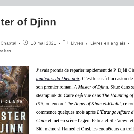
ter of Djinn
 Chaptal
18 mai 2021
Livres
/
Livres en anglais
aires
J’avais promis de reparler rapidement de
P. Djèlí C
tambours du Dieu noir
. C’est le cas à l’occasion de 
son premier roman,
A Master of Djin
n
. Situé dans s
steampunk du Caire déjà vue dans
The Haunting of
015
, ou encore T
he Angel of Khan el-Khalili
, ce r
commence quelques mois après
L’Étrange Affaire d
Caire
et met en scène l’agent Fatma el-Sha’arawi et
Siti, même si Hamed et Onsi, les enquêteurs du trol