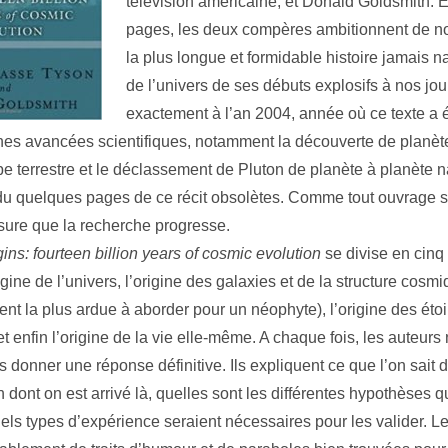
télévision américaine, et Donald Goldsmith. 
pages, les deux compères ambitionnent de n
la plus longue et formidable histoire jamais na
de l’univers de ses débuts explosifs à nos jou
exactement à l’an 2004, année où ce texte a é
nes avancées scientifiques, notamment la découverte de planète
pe terrestre et le déclassement de Pluton de planète à planète 
du quelques pages de ce récit obsolètes. Comme tout ouvrage s
esure que la recherche progresse.
gins: fourteen billion years of cosmic evolution
se divise en cinq 
rigine de l’univers, l’origine des galaxies et de la structure cosm
t la plus ardue à aborder pour un néophyte), l’origine des étoil
t enfin l’origine de la vie elle-même. A chaque fois, les auteurs
s donner une réponse définitive. Ils expliquent ce que l’on sait
on dont on est arrivé là, quelles sont les différentes hypothèses q
uels types d’expérience seraient nécessaires pour les valider. Le