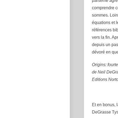
parsemé agréa
comprendre ce
sommes. Loin d
équations et l
références bi
vers la fin. Ap
depuis un pa
dévoré en qu
Origins: fourt
de Neil DeGr
Editions Nort
Et en bonus, 
DeGrasse Tys