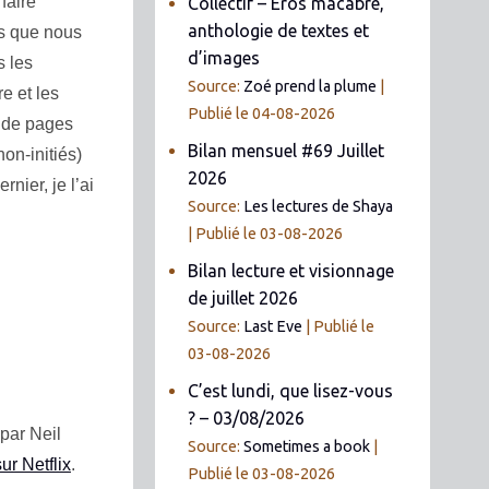
faire
Collectif – Éros macabre,
anthologie de textes et
rs que nous
d’images
s les
Source:
Zoé prend la plume
re et les
Publié le 04-08-2026
e de pages
Bilan mensuel #69 Juillet
non-initiés)
2026
rnier, je l’ai
Source:
Les lectures de Shaya
Publié le 03-08-2026
Bilan lecture et visionnage
de juillet 2026
Source:
Last Eve
Publié le
03-08-2026
C’est lundi, que lisez-vous
? – 03/08/2026
par Neil
Source:
Sometimes a book
ur Netflix
.
Publié le 03-08-2026