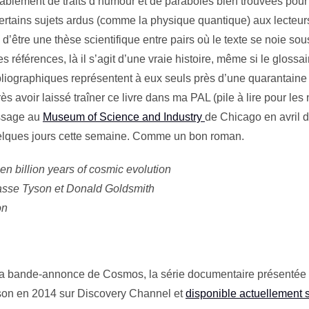
blement de traits d’humour et de paraboles bien trouvées pour 
rtains sujets ardus (comme la physique quantique) aux lecteu
’être une thèse scientifique entre pairs où le texte se noie sou
es références, là il s’agit d’une vraie histoire, même si le glossai
bliographiques représentent à eux seuls près d’une quarantain
rès avoir laissé traîner ce livre dans ma PAL (pile à lire pour les 
ssage au
Museum of Science and Industry
de Chicago en avril de
elques jours cette semaine. Comme un bon roman.
een billion years of cosmic evolution
asse Tyson et Donald Goldsmith
on
la bande-annonce de Cosmos, la série documentaire présentée 
on en 2014 sur Discovery Channel et
disponible actuellement s