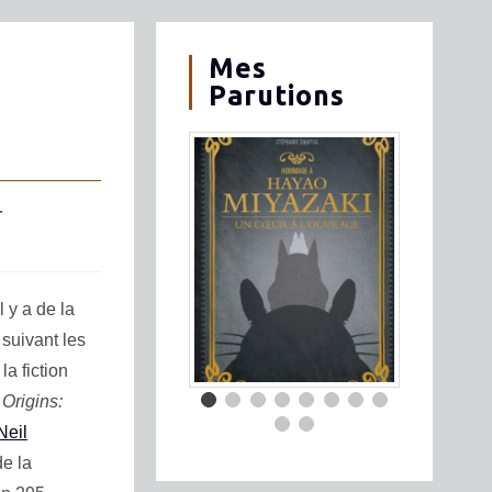
Mes
Parutions
l y a de la
 suivant les
la fiction
c
Origins:
Neil
de la