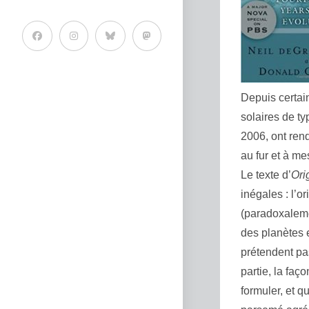
Depuis certai
solaires de ty
2006, ont ren
au fur et à m
Le texte d’
Ori
inégales : l’o
(paradoxalemen
des planètes e
prétendent pa
partie, la faç
formuler, et q