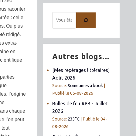
En 295
ous raconter
rrée : celle
rs. Ou plus
té rédigé.
s extra-
naine en
Autres blogs...
cientifique
[Mes repérages littéraires]
parties
Août 2026
ique
Source:
Sometimes a book
Publié le 05-08-2026
es, l’origine
 ne
Bulles de feu #88 - Juillet
2026
 dans chaque
Source:
233°C
Publié le 04-
ue l’on peut
08-2026
 tout