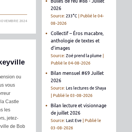
Bulles de feu #88 - Juillet
2026
Source:
233°C
Publié le 04-
NOVEMBRE 2024
08-2026
Collectif – Éros macabre,
anthologie de textes et
d’images
Source:
Zoé prend la plume
eyville
Publié le 04-08-2026
Bilan mensuel #69 Juillet
mension ou
2026
us vous
Source:
Les lectures de Shaya
rreur
Publié le 03-08-2026
la Castle
Bilan lecture et visionnage
s les
de juillet 2026
rs, jetez-
Source:
Last Eve
Publié le
ville de Bob
03-08-2026