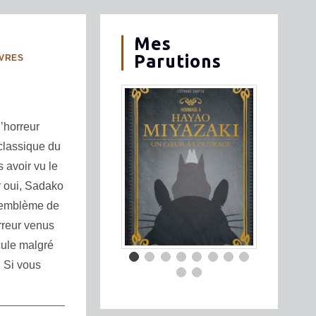
Mes
Parutions
IVRES
’horreur
 classique du
 avoir vu le
r oui, Sadako
l’emblème de
rreur venus
cule malgré
. Si vous