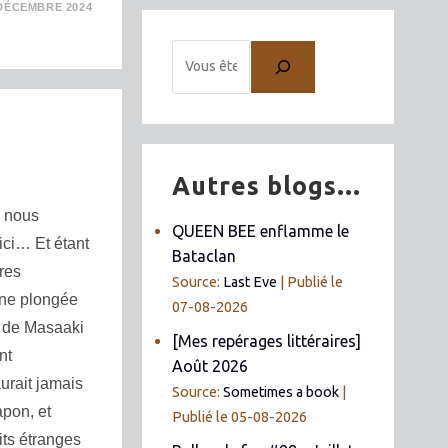
DÉCEMBRE 2024
Autres blogs...
e nous
QUEEN BEE enflamme le
ici… Et étant
Bataclan
res
Source:
Last Eve
Publié le
une plongée
07-08-2026
 de Masaaki
[Mes repérages littéraires]
nt
Août 2026
urait jamais
Source:
Sometimes a book
apon, et
Publié le 05-08-2026
its étranges