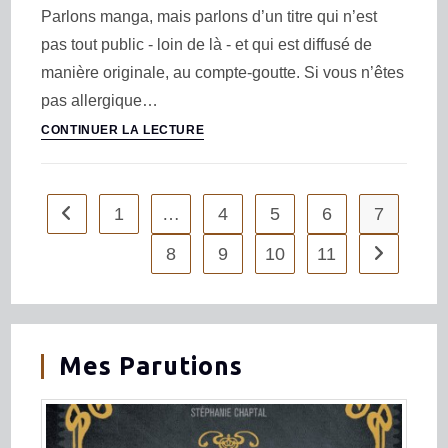
Parlons manga, mais parlons d’un titre qui n’est
pas tout public - loin de là - et qui est diffusé de
manière originale, au compte-goutte. Si vous n’êtes
pas allergique…
CONTINUER LA LECTURE
1
…
4
5
6
7
8
9
10
11
Mes Parutions