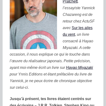
Pratchett
,
l’essayiste Yannick
Chazareng est de
retour chez ActuSF
avec
Sur les ailes
du vent
,
un livre
consacré à Hayao
Miyazaki. A cette
occasion, il nous explique ce qui le touche dans
l’œuvre du réalisateur japonais. Petite précision,
ayant moi-même écrit un livre sur
Hayao Miyazaki
pour Ynnis Editions et étant préfacière du livre de
Yannick, je ne peux écrire de chronique objective
sur celui-ci.
Jusqu’à présent, tes livres étaient centrés sur
des écrivains – J.R.R. Tolkien, Stephen King ou