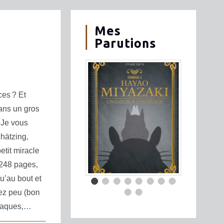
Mes
Parutions
ces ? Et
ans un gros
 Je vous
hätzing,
etit miracle
1248 pages,
qu’au bout et
ez peu (bon
niaques,…