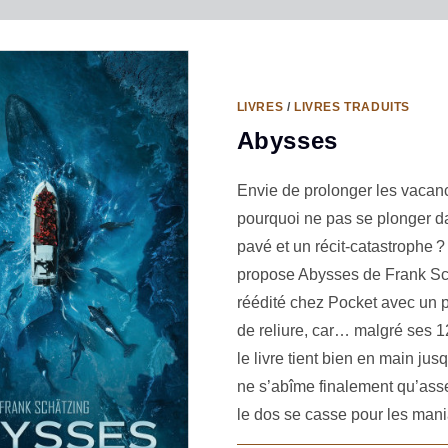
LIVRES
/
LIVRES TRADUITS
Abysses
Envie de prolonger les vacan
pourquoi ne pas se plonger d
pavé et un récit-catastrophe ?
propose Abysses de Frank Sc
réédité chez Pocket avec un p
de reliure, car… malgré ses 
le livre tient bien en main jus
ne s’abîme finalement qu’ass
le dos se casse pour les ma