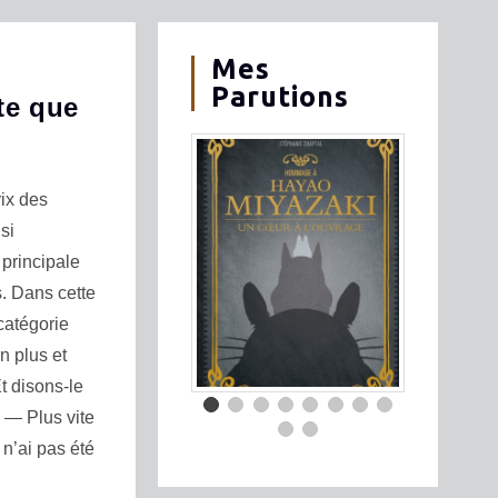
Mes
Parutions
ite que
ix des
si
principale
s. Dans cette
 catégorie
en plus et
t disons-le
e — Plus vite
n’ai pas été