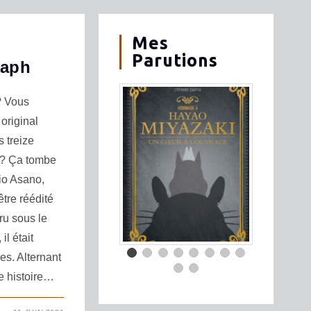
Mes
Parutions
raph
? Vous
original
 treize
 ? Ça tombe
nio Asano,
tre réédité
u sous le
il était
s. Alternant
te histoire…